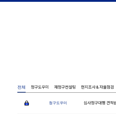
청구도우미
재청구컨설팅
현지조사＆자율점검
전체
심사청구대행 견적
청구도우미