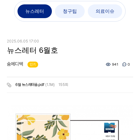
뉴스레터
청구팁
의료이슈
2025.06.05 17:00
뉴스레터 6월호
숨메디텍
인기
941
0
6월 뉴스레터숨.pdf
(1.1M)
155회