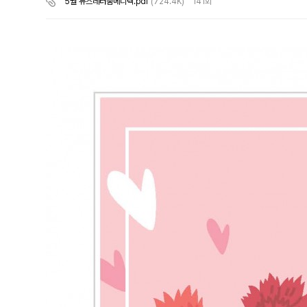
5월 뉴스레터숨메디텍.pdf
(724.4K)
141회