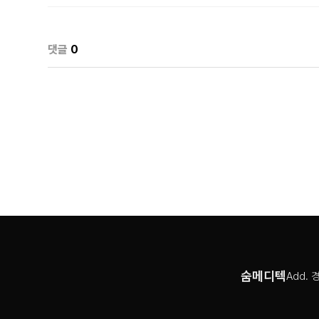
댓글
0
숨메디텍
Add. 